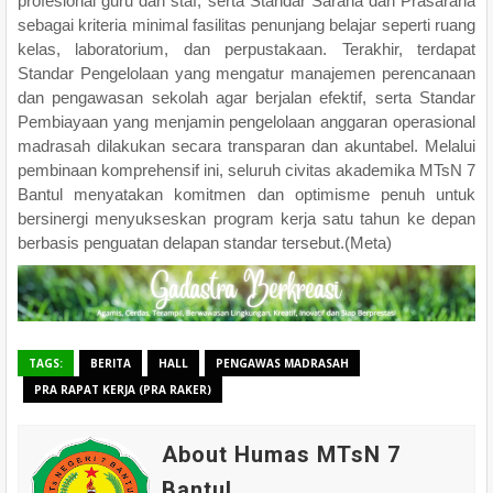
profesional guru dan staf, serta Standar Sarana dan Prasarana
sebagai kriteria minimal fasilitas penunjang belajar seperti ruang
kelas, laboratorium, dan perpustakaan. Terakhir, terdapat
Standar Pengelolaan yang mengatur manajemen perencanaan
dan pengawasan sekolah agar berjalan efektif, serta Standar
Pembiayaan yang menjamin pengelolaan anggaran operasional
madrasah dilakukan secara transparan dan akuntabel. Melalui
pembinaan komprehensif ini, seluruh civitas akademika MTsN 7
Bantul menyatakan komitmen dan optimisme penuh untuk
bersinergi menyukseskan program kerja satu tahun ke depan
berbasis penguatan delapan standar tersebut.(Meta)
TAGS:
BERITA
HALL
PENGAWAS MADRASAH
PRA RAPAT KERJA (PRA RAKER)
About Humas MTsN 7
Bantul