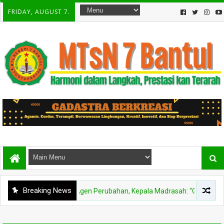
FRIDAY, AUGUST 7.
Breaking News
ul Tetapkan Tiga Agen Perubahan, Kepala Madrasah: “Gas Pol” Hadirkan