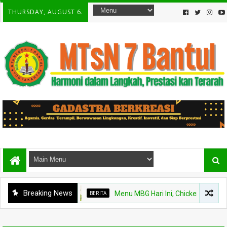
THURSDAY, AUGUST 6.
Breaking News
BERITA
Menu MBG Hari Ini, Chicken Steak dan Bu