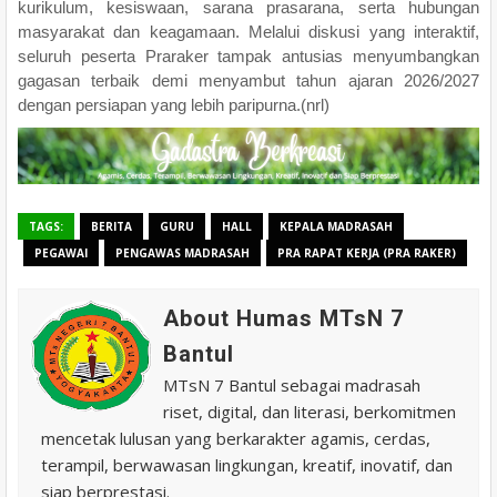
kurikulum, kesiswaan, sarana prasarana, serta hubungan
masyarakat dan keagamaan. Melalui diskusi yang interaktif,
seluruh peserta Praraker tampak antusias menyumbangkan
gagasan terbaik demi menyambut tahun ajaran 2026/2027
dengan persiapan yang lebih paripurna.(nrl)
TAGS:
BERITA
GURU
HALL
KEPALA MADRASAH
PEGAWAI
PENGAWAS MADRASAH
PRA RAPAT KERJA (PRA RAKER)
About Humas MTsN 7
Bantul
MTsN 7 Bantul sebagai madrasah
riset, digital, dan literasi, berkomitmen
mencetak lulusan yang berkarakter agamis, cerdas,
terampil, berwawasan lingkungan, kreatif, inovatif, dan
siap berprestasi.