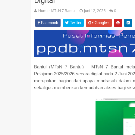
Digital
Humas MTsN 7 Bantul
Juni 12, 2026
0
Facebook
Twitter
Google+
Bantul (MTsN 7 Bantul) – MTsN 7 Bantul mel
Pelajaran 2025/2026 secara digital pada 2 Juni 202
merupakan bagian dari upaya madrasah dalam men
sekaligus memberikan kemudahan akses bagi sisw