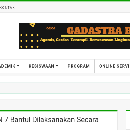
KONTAK
ADEMIK
KESISWAAN
PROGRAM
ONLINE SERV
7 Bantul Dilaksanakan Secara