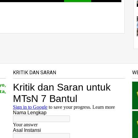
KRITIK DAN SARAN
WE
yo,
ta,