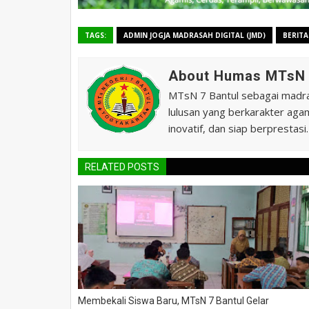
TAGS:
ADMIN JOGJA MADRASAH DIGITAL (JMD)
BERITA
About Humas MTsN 
MTsN 7 Bantul sebagai madras
lulusan yang berkarakter agam
inovatif, dan siap berprestasi.
RELATED POSTS
Membekali Siswa Baru, MTsN 7 Bantul Gelar