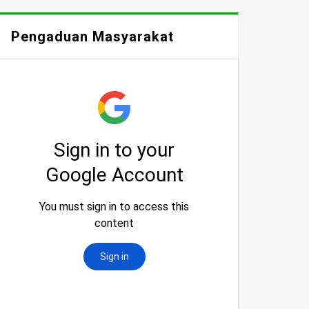
Pengaduan Masyarakat