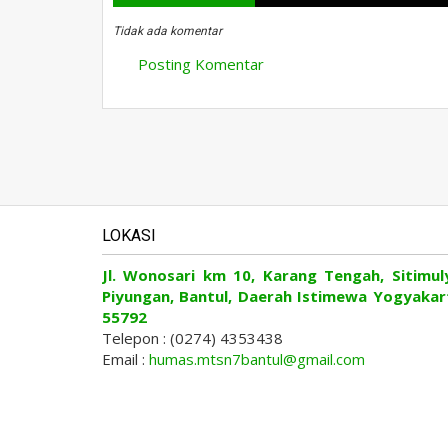
Tidak ada komentar
Posting Komentar
LOKASI
Jl. Wonosari km 10, Karang Tengah, Sitimul
Piyungan, Bantul, Daerah Istimewa Yogyakar
55792
Telepon : (0274) 4353438
Email :
humas.mtsn7bantul@gmail.com