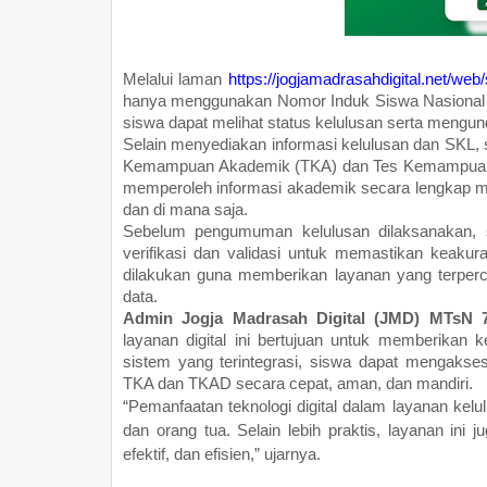
Melalui laman
https://jogjamadrasahdigital.net/web/
hanya menggunakan Nomor Induk Siswa Nasional (N
siswa dapat melihat status kelulusan serta mengun
Selain menyediakan informasi kelulusan dan SKL, sis
Kemampuan Akademik (TKA) dan Tes Kemampuan 
memperoleh informasi akademik secara lengkap me
dan di mana saja.
Sebelum pengumuman kelulusan dilaksanakan, se
verifikasi dan validasi untuk memastikan keakur
dilakukan guna memberikan layanan yang terper
data.
Admin Jogja Madrasah Digital (JMD) MTsN 7
layanan digital ini bertujuan untuk memberikan
sistem yang terintegrasi, siswa dapat mengakses
TKA dan TKAD secara cepat, aman, dan mandiri.
“Pemanfaatan teknologi digital dalam layanan ke
dan orang tua. Selain lebih praktis, layanan ini
efektif, dan efisien,” ujarnya.