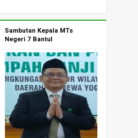
Sambutan Kepala MTs
Negeri 7 Bantul