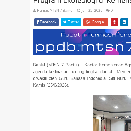
Program Ekoteologi di Kemen
Humas MTsN 7 Bantul
Juni 25, 2026
0
Facebook
Twitter
Google+
Bantul (MTsN 7 Bantul) – Kantor Kementerian Ag
agenda kedinasan penting tingkat daerah. Meme
diwakili oleh Guru Bahasa Indonesia, Siti Nurul
Kamis (25/6/2026).