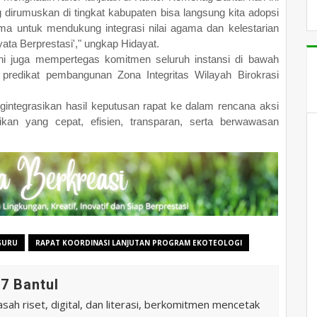
 dirumuskan di tingkat kabupaten bisa langsung kita adopsi
ama untuk mendukung integrasi nilai agama dan kelestarian
ta Berprestasi'," ungkap Hidayat.
ini juga mempertegas komitmen seluruh instansi di bawah
redikat pembangunan Zona Integritas Wilayah Birokrasi
ngintegrasikan hasil keputusan rapat ke dalam rencana aksi
an yang cepat, efisien, transparan, serta berwawasan
GURU
RAPAT KOORDINASI LANJUTAN PROGRAM EKOTEOLOGI
7 Bantul
ah riset, digital, dan literasi, berkomitmen mencetak