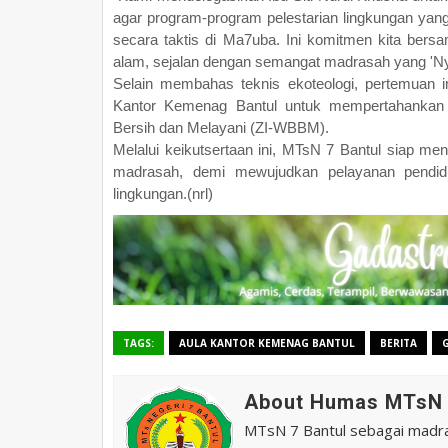
agar program-program pelestarian lingkungan yang
secara taktis di Ma7uba. Ini komitmen kita bers
alam, sejalan dengan semangat madrasah yang 'Nya
Selain membahas teknis ekoteologi, pertemuan 
Kantor Kemenag Bantul untuk mempertahankan p
Bersih dan Melayani (ZI-WBBM).
Melalui keikutsertaan ini, MTsN 7 Bantul siap me
madrasah, demi mewujudkan pelayanan pendidik
lingkungan.(nrl)
TAGS:
AULA KANTOR KEMENAG BANTUL
BERITA
About Humas MTsN 
MTsN 7 Bantul sebagai madras