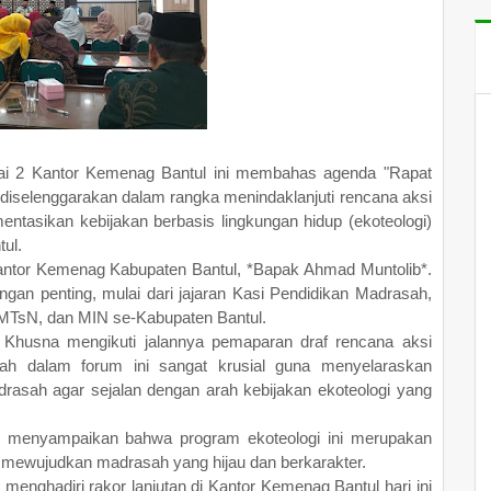
ai 2 Kantor Kemenag Bantul ini membahas agenda "Rapat
i diselenggarakan dalam rangka menindaklanjuti rencana aksi
ntasikan kebijakan berbasis lingkungan hidup (ekoteologi)
ul.
Kantor Kemenag Kabupaten Bantul, *Bapak Ahmad Muntolib*.
angan penting, mulai dari jajaran Kasi Pendidikan Madrasah,
 MTsN, dan MIN se-Kabupaten Bantul.
l Khusna mengikuti jalannya pemaparan draf rencana aksi
ah dalam forum ini sangat krusial guna menyelaraskan
drasah agar sejalan dengan arah kebijakan ekoteologi yang
t, menyampaikan bahwa program ekoteologi ini merupakan
 mewujudkan madrasah yang hijau dan berkarakter.
menghadiri rakor lanjutan di Kantor Kemenag Bantul hari ini