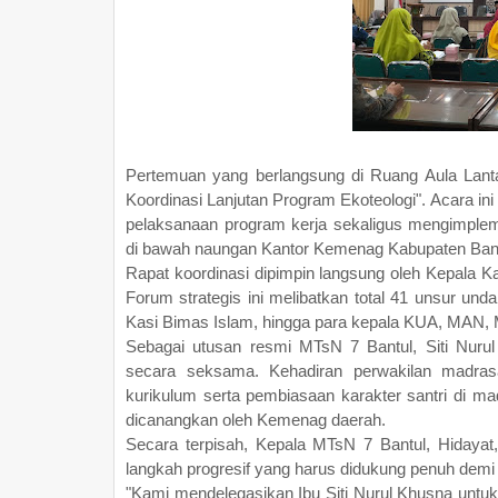
Pertemuan yang berlangsung di Ruang Aula Lant
Koordinasi Lanjutan Program Ekoteologi". Acara in
pelaksanaan program kerja sekaligus mengimpleme
di bawah naungan Kantor Kemenag Kabupaten Bant
Rapat koordinasi dipimpin langsung oleh Kepala 
Forum strategis ini melibatkan total 41 unsur und
Kasi Bimas Islam, hingga para kepala KUA, MAN,
Sebagai utusan resmi MTsN 7 Bantul, Siti Nuru
secara seksama. Kehadiran perwakilan madras
kurikulum serta pembiasaan karakter santri di ma
dicanangkan oleh Kemenag daerah.
Secara terpisah, Kepala MTsN 7 Bantul, Hidaya
langkah progresif yang harus didukung penuh demi
"Kami mendelegasikan Ibu Siti Nurul Khusna untuk 